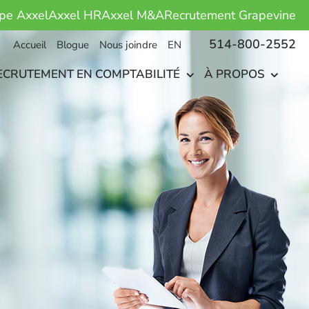
pe Axxel
Axxel HR
Axxel M&A
Recrutement Grapevine
514-800-2552
Accueil
Blogue
Nous joindre
EN
ECRUTEMENT EN COMPTABILITÉ
À PROPOS