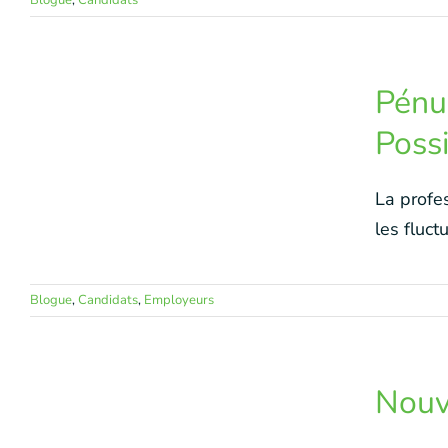
Blogue
,
Candidats
Pénur
Poss
La profe
les fluct
Blogue
,
Candidats
,
Employeurs
Nouve