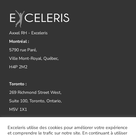
Axxel RH - Exceleris
Montréal :
5790 rue Paré,
Ville Mont-Royal, Québec,
H4P 2M2
Toronto :
269 Richmond Street West,
Suite 100, Toronto, Ontario,
M5V 1X1
Tel:
(514) 800-2552
Exceleris utilise des cookies pour améliorer votre expérience
et comprendre le trafic sur notre site. En continuant à utiliser