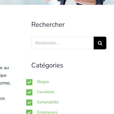
Rechercher
Search
for:
Catégories
ée au
uipe
Blogue
terme,
Candidats
nos
Comptabilité
Employeurs