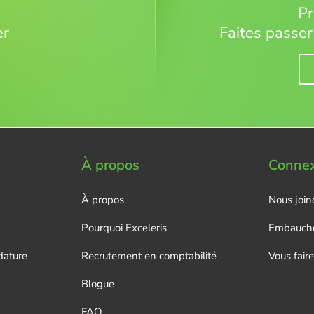
Pr
er
Faites passer
À propos
Conne
À propos
Nous join
Pourquoi Exceleris
Embauche
dature
Recrutement en comptabilité
Vous fair
Blogue
FAQ