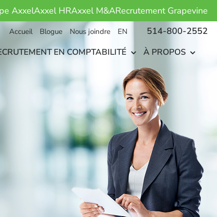
pe Axxel
Axxel HR
Axxel M&A
Recrutement Grapevine
514-800-2552
Accueil
Blogue
Nous joindre
EN
ECRUTEMENT EN COMPTABILITÉ
À PROPOS